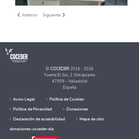
Artículo anterior: II Encuentro Programa de Educación Infantil
Artículo siguiente: El Consejo Estatal de ONG de 
Anterior
Siguiente
©
COCEDER
2016 - 2026
Fuente El Sol, 2. Entreplanta
47009 – Valladolid
España
Aviso Legal
Política de Cookies
Política de Privacidad
Donaciones
Declaración de accesibilidad
Mapa de sitio
donaciones-coceder-dia