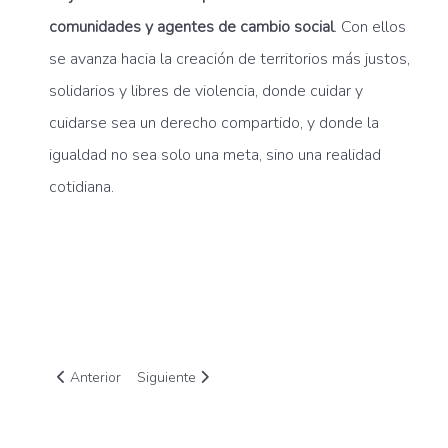
comunidades y agentes de cambio social
. Con ellos
se avanza hacia la creación de territorios más justos,
solidarios y libres de violencia, donde cuidar y
cuidarse sea un derecho compartido, y donde la
igualdad no sea solo una meta, sino una realidad
cotidiana.
Artículo anterior: La Plataforma del Tercer Sector celebra el 1
Artículo siguiente: COCEDER forma parte del Con
Anterior
Siguiente