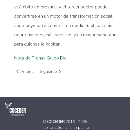
el ámbito empresarial y el tercer sector puede
convertirse en un motor de transformación social,
contribuyendo a construir un medio rural con más
oportunidades, más servicios y un mayor bienestar
para quienes lo habitan.
Nota de Prensa Grupo Dia
Artículo anterior: Jóvenes del medio rural entrevistan a empre
Artículo siguiente: Las personas: el verdadero mo
Anterior
Siguiente
©
COCEDER
2016 - 2026
Fuente El Sol, 2. Entreplanta