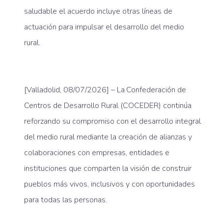
saludable el acuerdo incluye otras líneas de
actuación para impulsar el desarrollo del medio
rural.
[
V
al
l
a
d
o
l
id
,
0
8
/
0
7
/
20
26
]
–
La
Confederación de
Centros de Desarrollo Rural (COCEDER) continúa
reforzando su compromiso con el desarrollo integral
del medio rural mediante la creación de alianzas y
colaboraciones con empresas, entidades e
instituciones que comparten la visión de construir
pueblos más vivos, inclusivos y con oportunidades
para todas las personas.