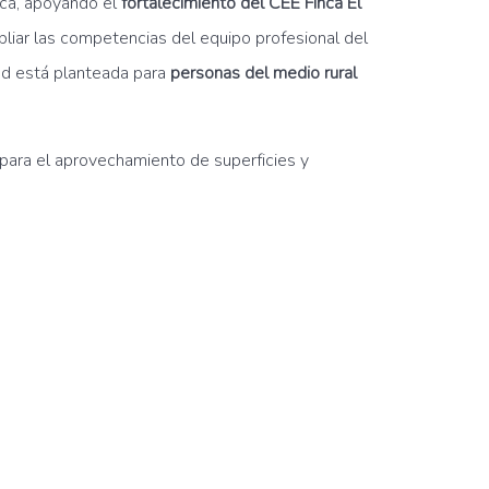
rca, apoyando el
fortalecimiento del CEE Finca El
pliar las competencias del equipo profesional del
dad está planteada para
personas del medio rural
s para el aprovechamiento de superficies y
ura