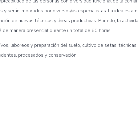
mpleabilidad de las personas con diversidad funcional de la coma
s y serán impartidos por diversos/as especialistas. La idea es am
ción de nuevas técnicas y líneas productivas. Por ello, la activi
á de manera presencial durante un total de 60 horas.
ivos, laboreos y preparación del suelo, cultivo de setas, técnica
cedentes, procesados y conservación
a para crear ideas brillantes en educación
er a realizar un plan financiero financiado por el Ministerio de Agricult