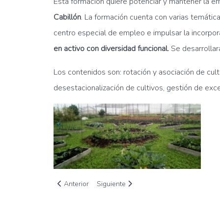
Esta formación quiere potenciar y mantener la e
Cabillón
. La formación cuenta con varias temática
centro especial de empleo e impulsar la incorpora
en activo con diversidad funcional.
Se desarrollar
Los contenidos son: rotación y asociación de cult
desestacionalización de cultivos, gestión de ex
Artículo anterior: Jornada formativa en CDR Valdece
Artículo siguiente: Un curso para aprend
Anterior
Siguiente