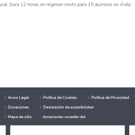
ural. Dura 12 horas en régimen mixto para 15 alumnos en Ávila.
con éxito el programa de formación y apoyo a la inserción sociolabor
núa con la formación online
Aviso Legal
Política de Cookies
Política de Privacidad
Donaciones
Declaración de accesibilidad
Mapa de sitio
donaciones-coceder-dia