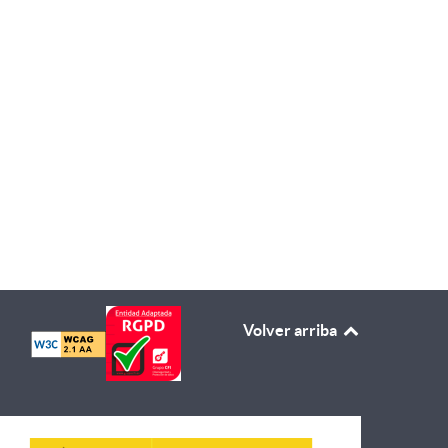
al de las mujeres
Volver arriba