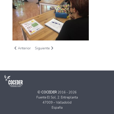
Artículo anterior: Aprender a combatir las violencias machista
Artículo siguiente: COCEDER y sus CDR llevan a 
Anterior
Siguiente
©
COCEDER
2016 - 2026
Fuente El Sol, 2. Entreplanta
47009 – Valladolid
España