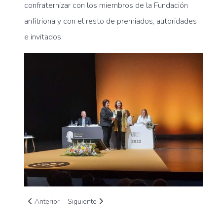
confraternizar con los miembros de la Fundación
anfitriona y con el resto de premiados, autoridades
e invitados.
Artículo anterior: COCEDER pone en marcha la App SERURAL 
Artículo siguiente: Comienza la parte online del 
Anterior
Siguiente