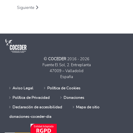
Artículo siguiente: El Ecomuseo de Tordehumos del CDR El Seq
Siguiente
©
COCEDER
2016 - 2026
Fuente El Sol, 2. Entreplanta
47009 – Valladolid
España
Aviso Legal
Política de Cookies
Política de Privacidad
Donaciones
Declaración de accesibilidad
Mapa de sitio
donaciones-coceder-dia