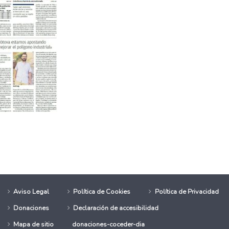
n
eblo Asturias
Aviso Legal
Política de Cookies
Política de Privacidad
Donaciones
Declaración de accesibilidad
Mapa de sitio
donaciones-coceder-dia