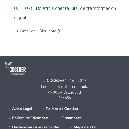
03_2025_Boletin_ConectaRural
de transformación
digital
Artículo anterior: Manifiesto "Por una vivienda digna en el med
Artículo siguiente: Recuperación de fuentes natur
Anterior
Siguiente
©
COCEDER
2016 - 2026
Fuente El Sol, 2. Entreplanta
47009 – Valladolid
España
Aviso Legal
Política de Cookies
Política de Privacidad
Donaciones
Declaración de accesibilidad
Mapa de sitio