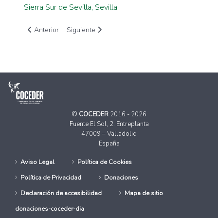
Sierra Sur de Sevilla, Sevilla
Artículo anterior: Investigación Sociológica sobre el precariad
Artículo siguiente: Investigación sobre Racismo e
Anterior
Siguiente
©
COCEDER
2016 - 2026
Fuente El Sol, 2. Entreplanta
47009 – Valladolid
España
Aviso Legal
Política de Cookies
Política de Privacidad
Donaciones
Declaración de accesibilidad
Mapa de sitio
donaciones-coceder-dia