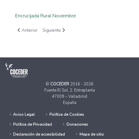
Encrucijada Rural Noviembre
Artículo anterior: Encrucijada Rural Junio 2016
Artículo siguiente: Nuevo número de Encrucijada 
Anterior
Siguiente
©
COCEDER
2016 - 2026
Fuente El Sol, 2. Entreplanta
47009 – Valladolid
España
Aviso Legal
Política de Cookies
Política de Privacidad
Donaciones
Declaración de accesibilidad
Mapa de sitio