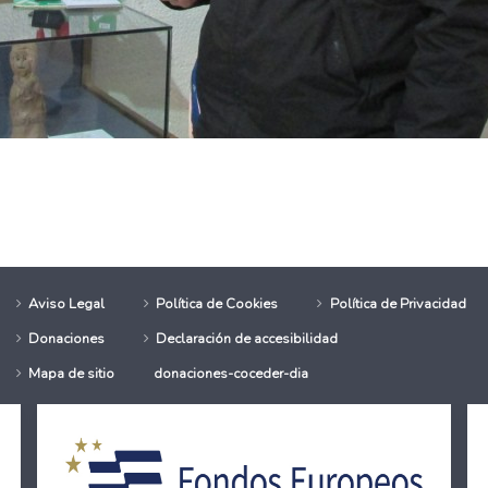
ticipa de nuevo en el Campeonato de Aragón de Atletismo Special Olym
España y Acciona colaboran con el Centro de Atención a Personas con
Aviso Legal
Política de Cookies
Política de Privacidad
Donaciones
Declaración de accesibilidad
Mapa de sitio
donaciones-coceder-dia