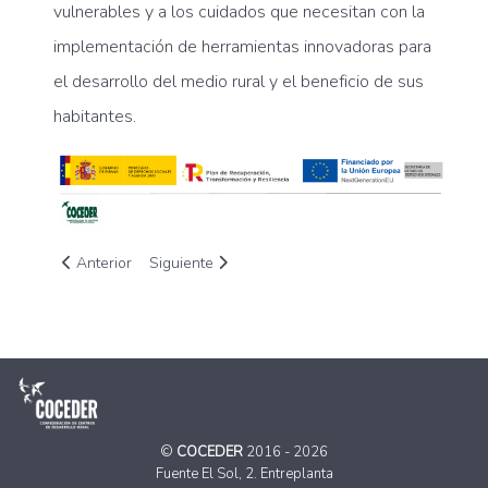
vulnerables y a los cuidados que necesitan con la
implementación de herramientas innovadoras para
el desarrollo del medio rural y el beneficio de sus
habitantes.
Artículo anterior: Comienza la parte online del curso gestión 
Artículo siguiente: El tema del XVI Encuentro d
Anterior
Siguiente
©
COCEDER
2016 - 2026
Fuente El Sol, 2. Entreplanta