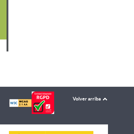
ros meses de 2023
Volver arriba