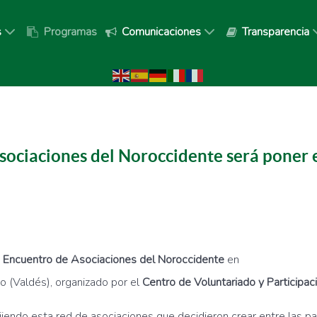
s
Programas
Comunicaciones
Transparencia
sociaciones del Noroccidente será poner 
VI Encuentro de Asociaciones del Noroccidente
en
o (Valdés), organizado por el
Centro de Voluntariado y Participac
r tejiendo esta red de asociaciones que decidieron crear entre las 