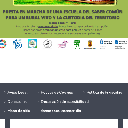
y transformación digital para el desarrollo integral en el medio rural
ende a 24 personas en los itinerarios sociolaborales durante los prime
Aviso Legal
Política de Cookies
Política de Privacidad
Donaciones
Declaración de accesibilidad
Mapa de sitio
donaciones-coceder-dia