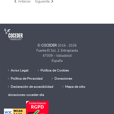
Artículo anterior: Boletín Conecta Rural septiembre 2024
Artículo siguiente: Boletín Conecta Rural julio 20
Anterior
Siguiente
©
COCEDER
2016 - 2026
Fuente El Sol, 2. Entreplanta
47009 – Valladolid
España
Aviso Legal
Política de Cookies
Política de Privacidad
Donaciones
Declaración de accesibilidad
Mapa de sitio
donaciones-coceder-dia