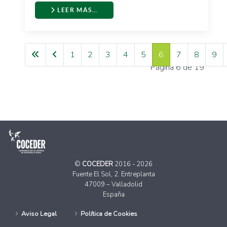
LEER MÁS…
1
2
3
4
5
6
7
8
9
Página 6 de 19
©
COCEDER
2016 - 2026
Fuente El Sol, 2. Entreplanta
47009 – Valladolid
España
Aviso Legal
Política de Cookies