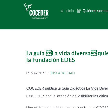
Inicio
Quiénes somo
La guía La vida diversa quiere
la Fundación EDES
05 MAY 2021
DISCAPACIDAD
COCEDER publica la Guía Didáctica La Vida Dive
COCEDER, con la intención de
visibilizar las di
Uno de los colectivos con los que trabaja COCEDE