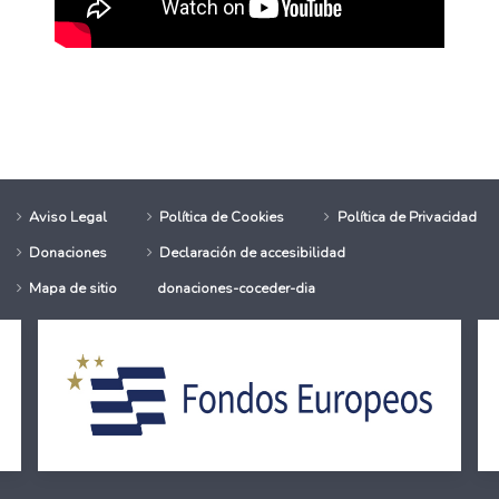
e ocio para jóvenes con diversidad funcional
livera renueva el acuerdo con el Ayuntamiento de Barcelona
Aviso Legal
Política de Cookies
Política de Privacidad
Donaciones
Declaración de accesibilidad
Mapa de sitio
donaciones-coceder-dia