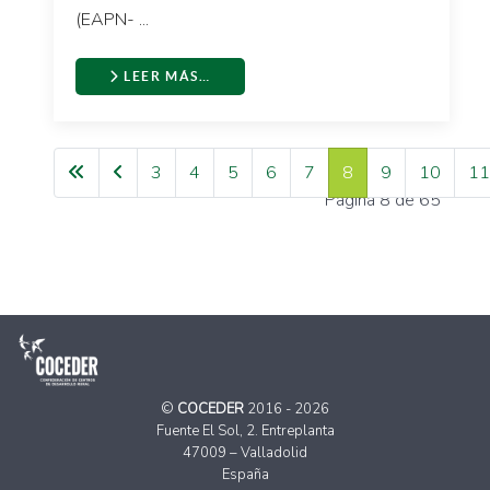
(EAPN- ...
LEER MÁS…
3
4
5
6
7
8
9
10
11
Página 8 de 65
©
COCEDER
2016 - 2026
Fuente El Sol, 2. Entreplanta
47009 – Valladolid
España