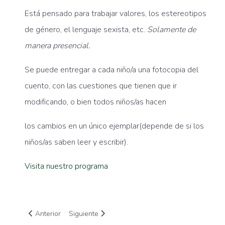
Está pensado para trabajar valores, los estereotipos
de género, el lenguaje sexista, etc.
Solamente de
manera presencial.
Se puede entregar a cada niño/a una fotocopia del
cuento, con las cuestiones que tienen que ir
modificando, o bien todos niños/as hacen
los cambios en un único ejemplar(depende de si los
niños/as saben leer y escribir).
Visita nuestro programa
Artículo anterior: Formación y apoyo a la inserción sociolabor
Artículo siguiente: Envejecimiento Exitoso
Anterior
Siguiente