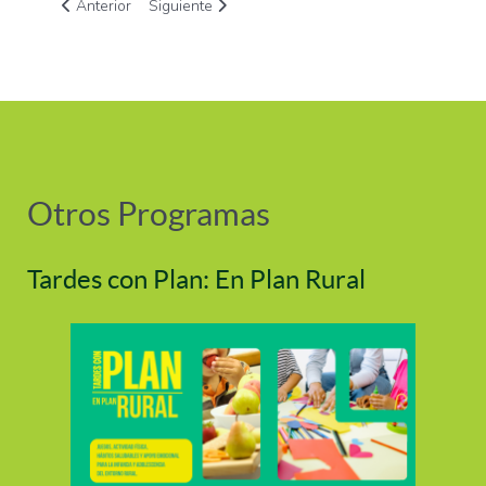
Artículo anterior: EDUCORURAL: Programa estatal de generaci
Artículo siguiente: Mujer Rural DA+: INVESTIGA
Anterior
Siguiente
Otros Programas
Tardes con Plan: En Plan Rural